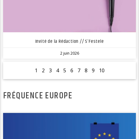
Invité de la Rédaction // S’Festele
2 juin 2026
1
2
3
4
5
6
7
8
9
10
FRÉQUENCE EUROPE