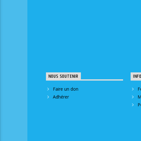
NOUS SOUTENIR
INF
Faire un don
F
Adhérer
M
P