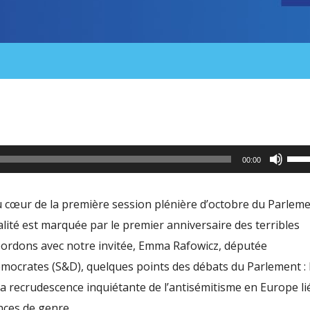
Utili
00:00
les
flèc
 cœur de la première session plénière d’octobre du Parlem
haut
lité est marquée par le premier anniversaire des terribles
pour
bordons avec notre invitée, Emma Rafowicz, députée
aug
mocrates (S&D), quelques points des débats du Parlement : 
ou
 recrudescence inquiétante de l’antisémitisme en Europe li
dimi
ences de genre…