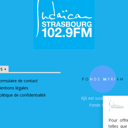
OS +
ormulaire de contact
entions légales
olitique de confidentialité
RJS est soutenue par le
Fonds Myriam
Pour offr
telles qu