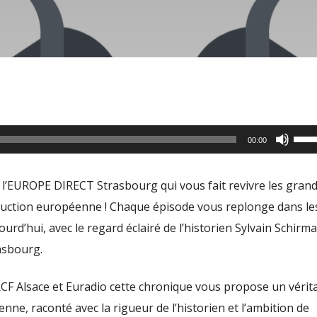
Utili
00:00
les
flèc
 de l’EUROPE DIRECT Strasbourg qui vous fait revivre les gran
haut
struction européenne ! Chaque épisode vous replonge dans le
pour
ourd’hui, avec le regard éclairé de l’historien Sylvain Schirm
aug
asbourg.
ou
dimi
RCF Alsace et Euradio cette chronique vous propose un vérit
le
nne, raconté avec la rigueur de l’historien et l’ambition de