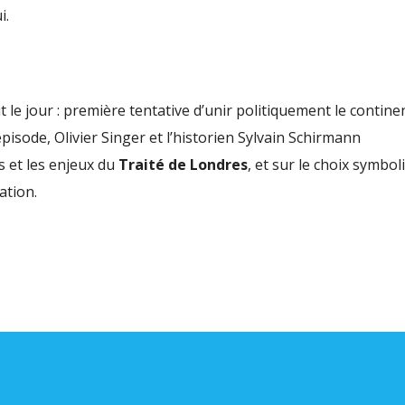
volu
i.
t le jour : première tentative d’unir politiquement le contine
pisode, Olivier Singer et l’historien Sylvain Schirmann
s et les enjeux du
Traité de Londres
, et sur le choix symbol
ation.