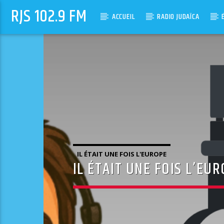
RJS 102.9 FM
ACCUEIL
RADIO JUDAÏCA
IL ÉTAIT UNE FOIS L'EUROPE
IL ÉTAIT UNE FOIS L’EU