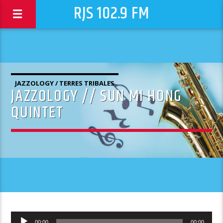
RJS 102.9 FM
JAZZOLOGY / TERRES TRIBALES
JAZZOLOGY // SUN MI HONG
QUINTET
Lecteur
00:00
00:00