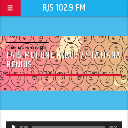
RJS 102.9 FM
FAIS-MOI UNE PLACE
FAIS-MOI UNE PLACE // TATIANA
HENIUS
Lecteur
00:00
00:00