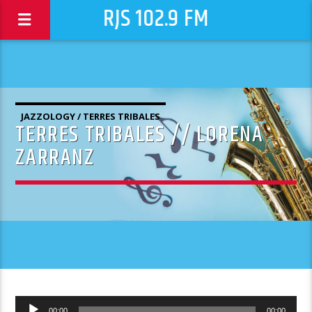
RJS 102.9 FM
JAZZOLOGY / TERRES TRIBALES
TERRES TRIBALES // LORENA
ZARRANZ
Lecteur
00:00
00:00