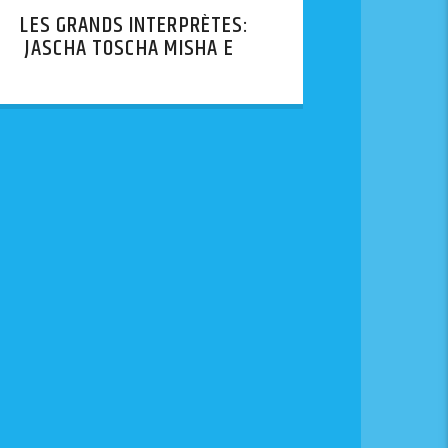
LES GRANDS INTERPRÈTES:
JASCHA TOSCHA MISHA ET
QUELQUES AUTRES // JÁNOS
STARKER — 1ÈRE PARTIE