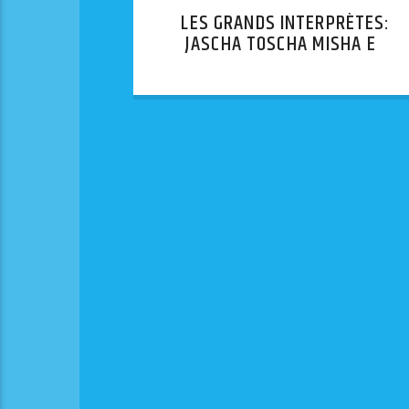
LES GRANDS INTERPRÈTES:
JASCHA TOSCHA MISHA ET
QUELQUES AUTRES // JÁNOS
STARKER — 3ÈME PARTIE