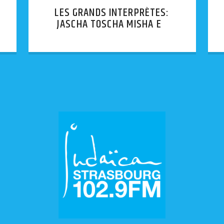
LES GRANDS INTERPRÈTES:
JASCHA TOSCHA MISHA ET
QUELQUES AUTRES // JÁNOS
STARKER — 2ÈME PARTIE