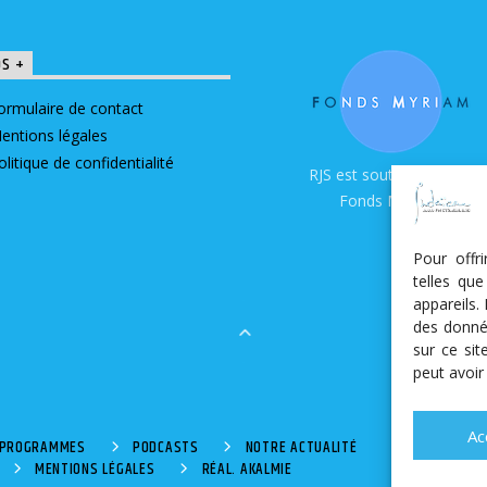
OS +
ormulaire de contact
entions légales
olitique de confidentialité
RJS est soutenue par le
Fonds Myriam
Pour offr
telles qu
appareils.
des donné
sur ce si
peut avoir
Ac
S PROGRAMMES
PODCASTS
NOTRE ACTUALITÉ
MENTIONS LÉGALES
RÉAL. AKALMIE