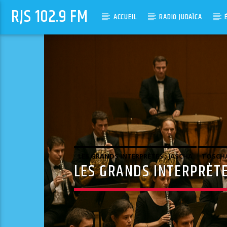
RJS 102.9 FM
ACCUEIL
RADIO JUDAÏCA
LES GRANDS INTERPRÈTES : JASCHA
TOSCHA
LES GRANDS INTERPRÈT