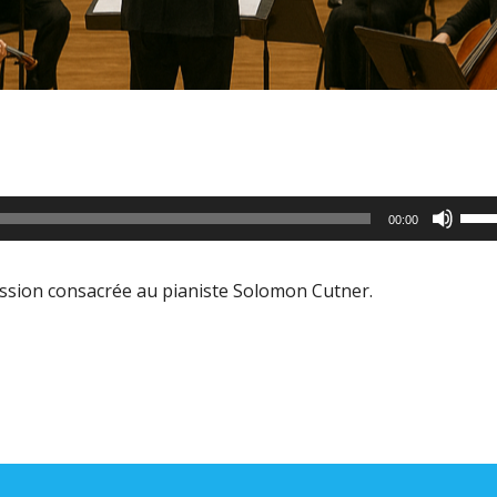
Utili
00:00
les
flèc
ssion consacrée au pianiste Solomon Cutner.
haut
pour
aug
ou
dimi
le