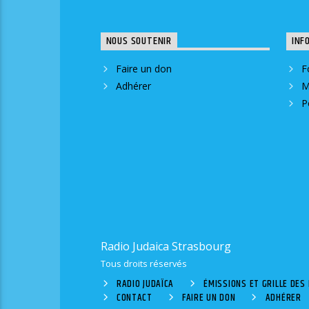
NOUS SOUTENIR
INF
Faire un don
F
Adhérer
M
P
Radio Judaica Strasbourg
Tous droits réservés
RADIO JUDAÏCA
ÉMISSIONS ET GRILLE DE
CONTACT
FAIRE UN DON
ADHÉRER