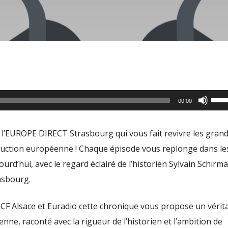
Utili
00:00
les
flèc
 de l’EUROPE DIRECT Strasbourg qui vous fait revivre les gran
haut
struction européenne ! Chaque épisode vous replonge dans le
pour
ourd’hui, avec le regard éclairé de l’historien Sylvain Schirm
aug
asbourg.
ou
dimi
RCF Alsace et Euradio cette chronique vous propose un vérit
le
nne, raconté avec la rigueur de l’historien et l’ambition de