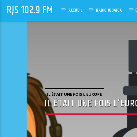
RJS 102.9 FM
ACCUEIL
RADIO JUDAÏCA
IL ÉTAIT UNE FOIS L'EUROPE
IL ÉTAIT UNE FOIS L’EU