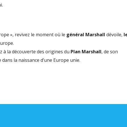
volu
i.
Europe », revivez le moment où le
général Marshall
dévoile,
l
Europe.
ez à la découverte des origines du
Plan Marshall
, de son
e dans la naissance d’une Europe unie.