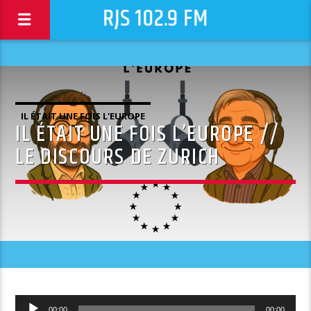
RJS 102.9 FM
IL ÉTAIT UNE FOIS L'EUROPE
IL ÉTAIT UNE FOIS L’EUROPE //
LE DISCOURS DE ZURICH
Lecteur
00:00
00:00