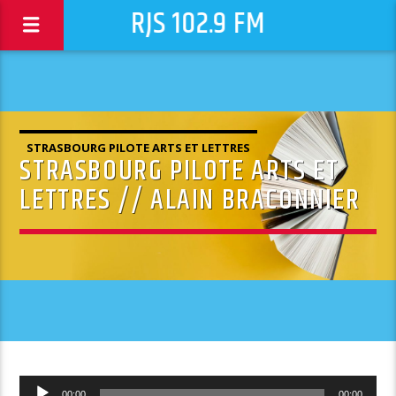
RJS 102.9 FM
STRASBOURG PILOTE ARTS ET LETTRES
STRASBOURG PILOTE ARTS ET
LETTRES // ALAIN BRACONNIER
Lecteur
00:00
00:00