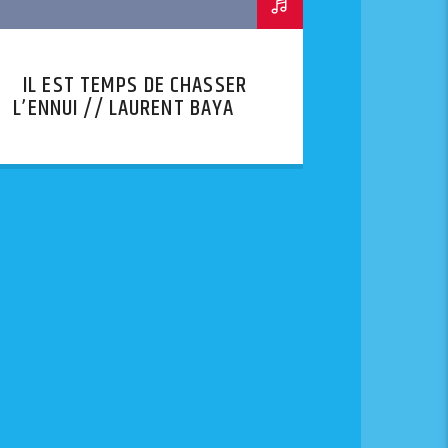
IL EST TEMPS DE CHASSER
L’ENNUI // LAURENT BAYART
— ANNA FAGOT — FREE
SDORVIA