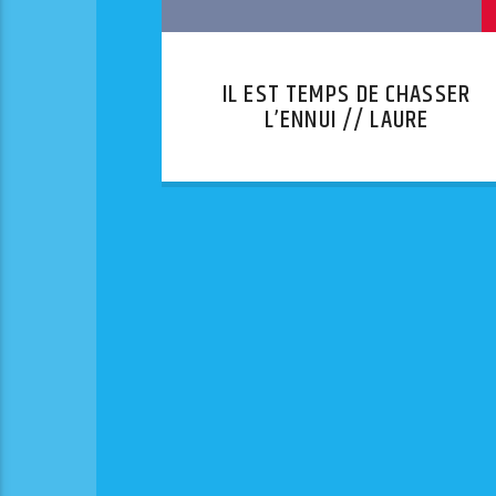
IL EST TEMPS DE CHASSER
L’ENNUI // LAURE
WERCKMANN –ELODIE HAAS
— JEWLY