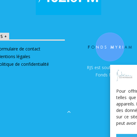
OS +
ormulaire de contact
entions légales
olitique de confidentialité
RJS est soutenue par le
Fonds Myriam
Pour offr
telles qu
appareils.
des donné
sur ce si
peut avoir