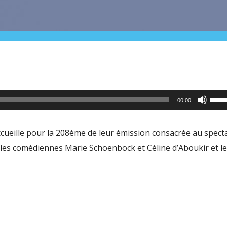
Utili
00:00
les
flèc
cueille pour la 208ème de leur émission consacrée au spect
haut
 » les comédiennes Marie Schoenbock et Céline d’Aboukir et l
pour
aug
ou
dimi
le