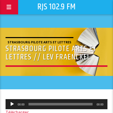
RJS 102.9 FM
STRASBOURG PILOTE ARTS ET LETTRES
STRASBOURG PILOTE ARTS ET
LETTRES // LEV FRAENCKEL
Lecteur
00:00
00:00
audio
Télécharger