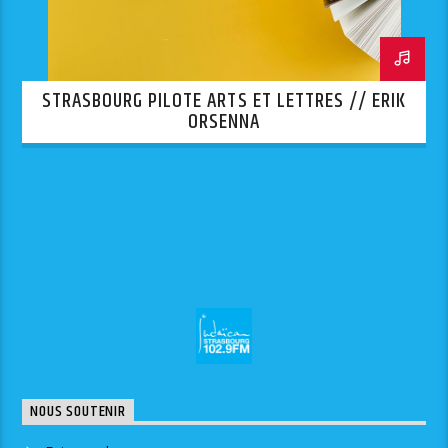
STRASBOURG PILOTE ARTS ET LETTRES // ERIK
ORSENNA
NOUS SOUTENIR