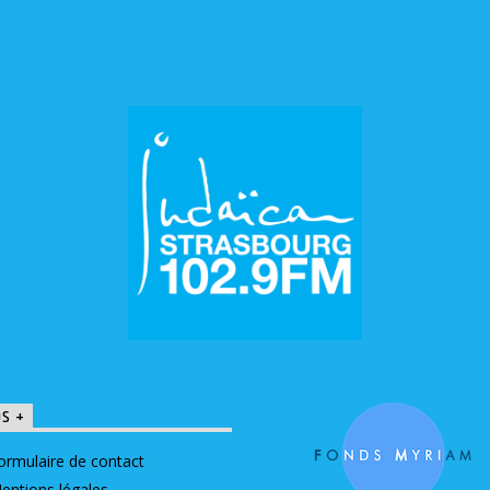
OS +
ormulaire de contact
entions légales