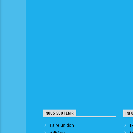
NOUS SOUTENIR
INF
Faire un don
F
Adhérer
M