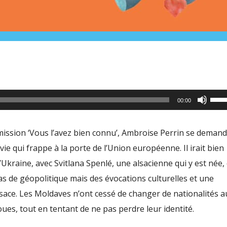
Utili
00:00
les
flèc
mission ‘Vous l’avez bien connu’, Ambroise Perrin se deman
haut
vie qui frappe à la porte de l’Union européenne. Il irait bien
pour
l’Ukraine, avec Svitlana Spenlé, une alsacienne qui y est née, 
aug
s de géopolitique mais des évocations culturelles et une
ou
lsace. Les Moldaves n’ont cessé de changer de nationalités a
dimi
ues, tout en tentant de ne pas perdre leur identité.
le