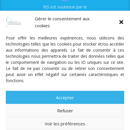
RJS est soutenue par le
Fonds Myriam
Gérer le consentement aux
cookies
Pour offrir les meilleures expériences, nous utilisons des
technologies telles que les cookies pour stocker et/ou accéder
aux informations des appareils. Le fait de consentir à ces
technologies nous permettra de traiter des données telles que
Radio Judaica Strasbourg
le comportement de navigation ou les ID uniques sur ce site.
Le fait de ne pas consentir ou de retirer son consentement
Tous droits réservés
peut avoir un effet négatif sur certaines caractéristiques et
RADIO JUDAÏCA
ÉMISSIONS ET GRILLE DES PROGRAMMES
fonctions.
PODCASTS
NOTRE ACTUALITÉ
CONTACT
FAIRE
UN DON
ADHÉRER
MENTIONS LÉGALES
RÉAL.
AKALMIE
Accepter
Refuser
Voir les préférences