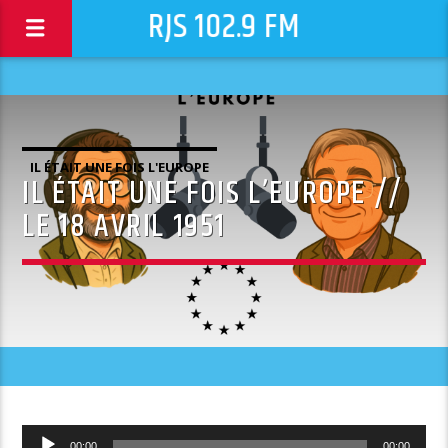
RJS 102.9 FM
IL ÉTAIT UNE FOIS L'EUROPE
IL ÉTAIT UNE FOIS L’EUROPE //
LE 18 AVRIL 1951
Lecteur
00:00
00:00