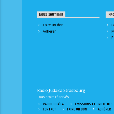
NOUS SOUTENIR
INF
Faire un don
F
Adhérer
M
P
Radio Judaica Strasbourg
Tous droits réservés
RADIO JUDAÏCA
ÉMISSIONS ET GRILLE DE
CONTACT
FAIRE UN DON
ADHÉRER