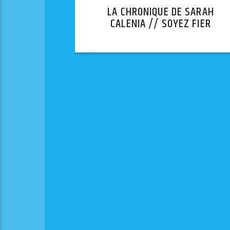
LA CHRONIQUE DE SARAH
CALENIA // SOYEZ FIER
D’ÊTRE JUIF