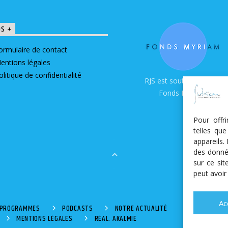
OS +
ormulaire de contact
entions légales
olitique de confidentialité
RJS est soutenue par le
Fonds Myriam
Pour offr
telles qu
appareils.
des donné
sur ce si
peut avoir
Ac
S PROGRAMMES
PODCASTS
NOTRE ACTUALITÉ
MENTIONS LÉGALES
RÉAL. AKALMIE