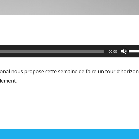
Utili
00:00
les
flèc
ional nous propose cette semaine de faire un tour d’horizon
haut
llement.
pour
aug
ou
dimi
le
volu