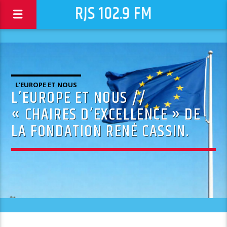
RJS 102.9 FM
L'EUROPE ET NOUS
L’EUROPE ET NOUS //
« CHAIRES D’EXCELLENCE » DE
LA FONDATION RENÉ CASSIN.