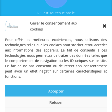
RJS est soutenue par le
Fonds Myriam
Gérer le consentement aux
cookies
Pour offrir les meilleures expériences, nous utilisons des
technologies telles que les cookies pour stocker et/ou accéder
aux informations des appareils. Le fait de consentir à ces
technologies nous permettra de traiter des données telles que
Radio Judaica Strasbourg
le comportement de navigation ou les ID uniques sur ce site.
Le fait de ne pas consentir ou de retirer son consentement
Tous droits réservés
peut avoir un effet négatif sur certaines caractéristiques et
RADIO JUDAÏCA
ÉMISSIONS ET GRILLE DES PROGRAMMES
fonctions.
PODCASTS
NOTRE ACTUALITÉ
CONTACT
FAIRE
UN DON
ADHÉRER
MENTIONS LÉGALES
RÉAL.
AKALMIE
Accepter
Refuser