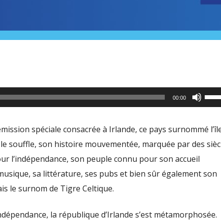
Utili
00:00
les
flèc
ission spéciale consacrée à Irlande, ce pays surnommé l’îl
haut
le souffle, son histoire mouvementée, marquée par des sièc
pour
our l’indépendance, son peuple connu pour son accueil
aug
musique, sa littérature, ses pubs et bien sûr également son
ou
is le surnom de Tigre Celtique.
dimi
le
ndépendance, la république d’Irlande s’est métamorphosée.