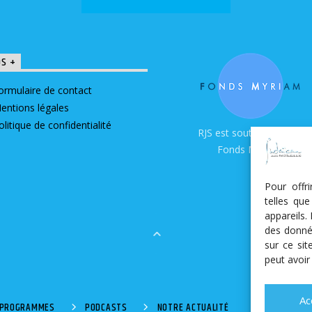
OS +
ormulaire de contact
entions légales
olitique de confidentialité
RJS est soutenue par le
Fonds Myriam
Pour offr
telles qu
appareils.
des donné
sur ce si
peut avoir
Ac
S PROGRAMMES
PODCASTS
NOTRE ACTUALITÉ