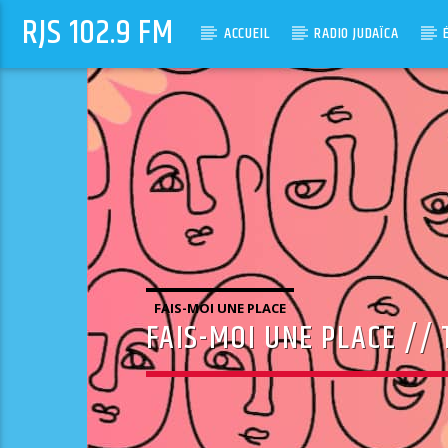
RJS 102.9 FM
ACCUEIL
RADIO JUDAÏCA
FAIS-MOI UNE PLACE
FAIS-MOI UNE PLACE //