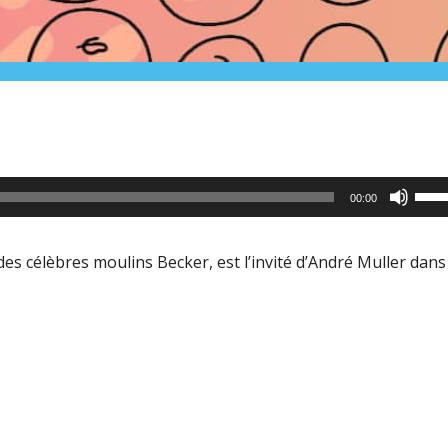
Utili
00:00
les
flèc
es célèbres moulins Becker, est l’invité d’André Muller dans
haut
pour
aug
ou
dimi
le