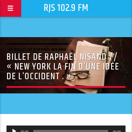
RJS 102.9 FM
LE BILLET DE RAPHAËL NISAND
BILLET DE RAPHAËL NISAND //
« NEW YORK LA FIN D’UNE IDÉE
DE L’OCCIDENT . »
Lecteur
00:00
00:00