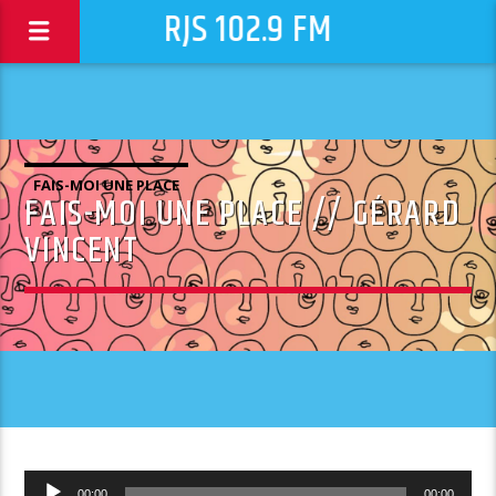
RJS 102.9 FM
FAIS-MOI UNE PLACE
FAIS-MOI UNE PLACE // GÉRARD
VINCENT
Lecteur
00:00
00:00