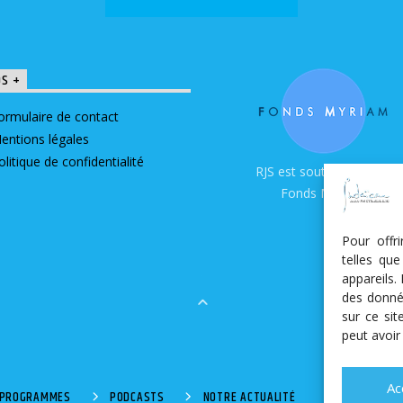
OS +
ormulaire de contact
entions légales
olitique de confidentialité
RJS est soutenue par le
Fonds Myriam
Pour offr
telles qu
appareils.
des donné
sur ce si
peut avoir
Ac
S PROGRAMMES
PODCASTS
NOTRE ACTUALITÉ