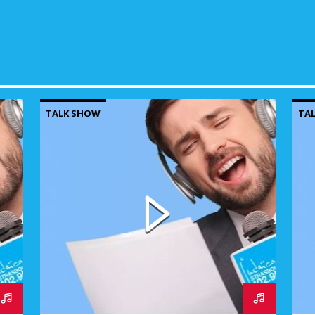
volu
TALK SHOW
TA