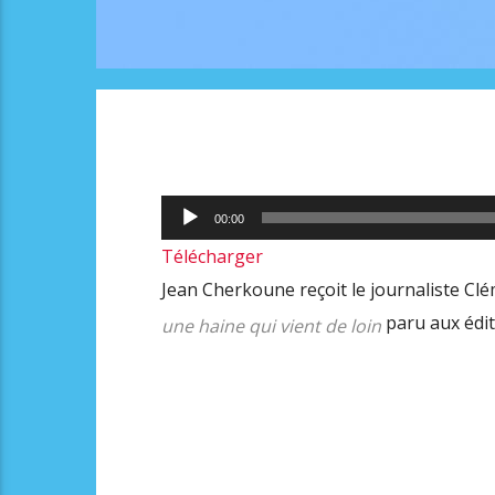
Lecteur
00:00
audio
Télécharger
Jean Cherkoune reçoit le journaliste Clé
paru aux éditi
une haine qui vient de loin