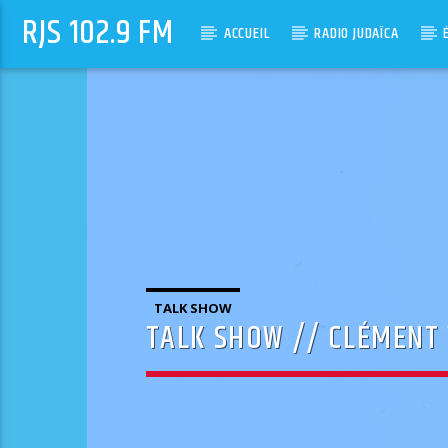
RJS 102.9 FM
ACCUEIL
RADIO JUDAÏCA
TALK SHOW
TALK SHOW // CLÉMENT