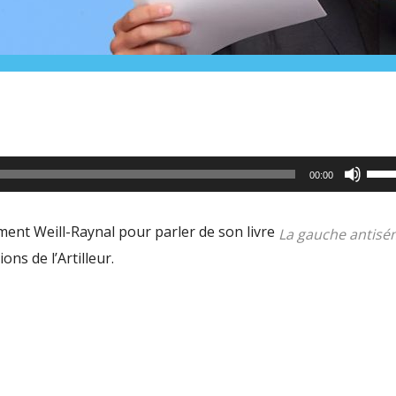
Utili
00:00
les
flèc
ment Weill-Raynal pour parler de son livre
La gauche antisém
haut
ons de l’Artilleur.
pour
aug
ou
dimi
le