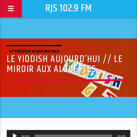
RJS 102.9 FM
LE YIDDISH AUJOURD’HUI
LE YIDDISH AUJOURD’HUI // LE
MIROIR AUX ALOUETTES
Lecteur
00:00
00:00