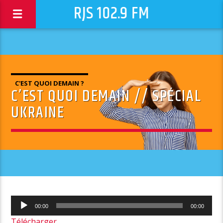
RJS 102.9 FM
C'EST QUOI DEMAIN ?
C’EST QUOI DEMAIN // SPÉCIAL
UKRAINE
Lecteur
00:00
00:00
audio
Télécharger