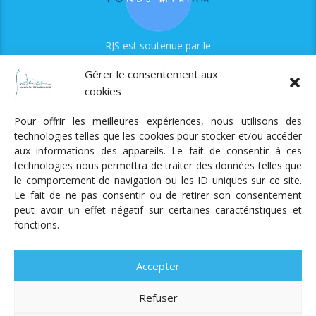
RJS est soutenue par le
Fonds Myriam
Gérer le consentement aux
cookies
Pour offrir les meilleures expériences, nous utilisons des
technologies telles que les cookies pour stocker et/ou accéder
aux informations des appareils. Le fait de consentir à ces
technologies nous permettra de traiter des données telles que
Radio Judaica Strasbourg
le comportement de navigation ou les ID uniques sur ce site.
Le fait de ne pas consentir ou de retirer son consentement
Tous droits réservés
peut avoir un effet négatif sur certaines caractéristiques et
RADIO JUDAÏCA
ÉMISSIONS ET GRILLE DES PROGRAMMES
fonctions.
PODCASTS
NOTRE ACTUALITÉ
CONTACT
FAIRE
UN DON
ADHÉRER
MENTIONS LÉGALES
RÉAL.
AKALMIE
Accepter
Refuser