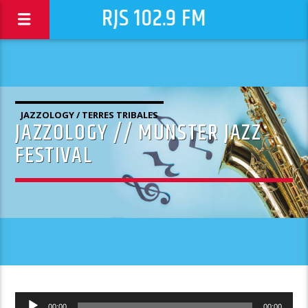
RJS 102.9 FM
JAZZOLOGY / TERRES TRIBALES
JAZZOLOGY // MUNSTER JAZZ
FESTIVAL
Lecteur
00:00
00:00