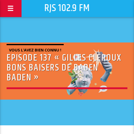
RJS 102.9 FM
VOUS L'AVEZ BIEN CONNU !
EPISODE 137 « GILLES CLEROUX
BONS BAISERS DE BADEN
BADEN »