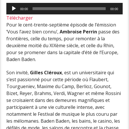
Lecteur
00:00
00:00
audio
Télécharger
Pour le cent-trente-septième épisode de l’émission
‘Vous l’avez bien connu’,
Ambroise Perrin
passe des
frontières, celle du temps, pour remonter à la
deuxième moitié du XIXème siècle, et celle du Rhin,
pour se promener dans la capitale d’été de l’Europe,
Baden Baden.
Son invité,
Gilles Cléroux
, est un universitaire qui
s’est passionné pour cette période où Flaubert,
Tourgueniev, Maxime du Camp, Berlioz, Gounot,
Bizet, Reyer, Brahms, Verdi, Wagner et même Rossini
se croisaient dans des demeures magnifiques et
participaient à une vie culturelle intense, avec
notamment le Festival de musique le plus couru par
les mélomanes. Baden Baden, les bains, le casino, les
défilés de mode, les salons de rencontre et la chasse