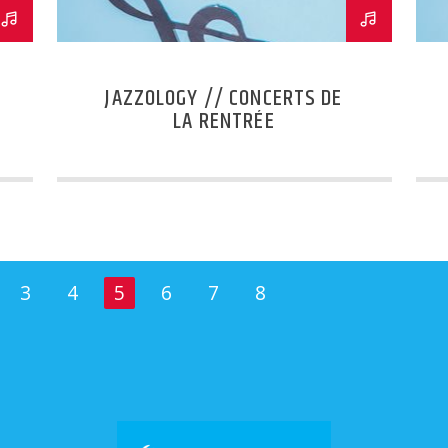
JAZZOLOGY // CONCERTS DE
LA RENTRÉE
3
4
5
6
7
8