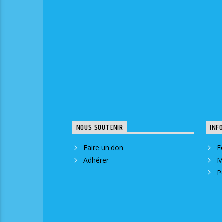
NOUS SOUTENIR
INF
Faire un don
F
Adhérer
M
P