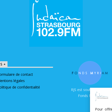
OS +
ormulaire de contact
entions légales
olitique de confidentialité
RJS est soutenue par le
Fonds Myriam
Pour offr