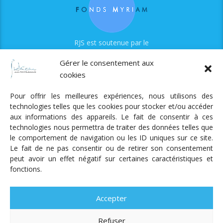
RJS est soutenue par le
Fonds Myriam
Gérer le consentement aux
cookies
Pour offrir les meilleures expériences, nous utilisons des
technologies telles que les cookies pour stocker et/ou accéder
aux informations des appareils. Le fait de consentir à ces
technologies nous permettra de traiter des données telles que
Radio Judaica Strasbourg
le comportement de navigation ou les ID uniques sur ce site.
Le fait de ne pas consentir ou de retirer son consentement
Tous droits réservés
peut avoir un effet négatif sur certaines caractéristiques et
RADIO JUDAÏCA
ÉMISSIONS ET GRILLE DES PROGRAMMES
fonctions.
PODCASTS
NOTRE ACTUALITÉ
CONTACT
FAIRE
UN DON
ADHÉRER
MENTIONS LÉGALES
RÉAL.
AKALMIE
Accepter
Refuser