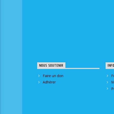
NOUS SOUTENIR
INF
Faire un don
F
Adhérer
M
P