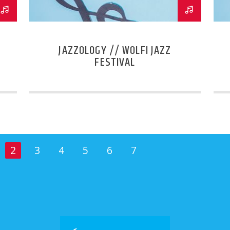
JAZZOLOGY // WOLFI JAZZ
FESTIVAL
2
3
4
5
6
7