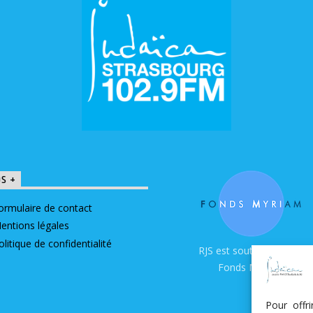
OS +
ormulaire de contact
entions légales
olitique de confidentialité
RJS est soutenue par le
Fonds Myriam
Pour offr