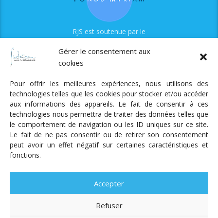
RJS est soutenue par le
Fonds Myriam
Gérer le consentement aux
cookies
Pour offrir les meilleures expériences, nous utilisons des
technologies telles que les cookies pour stocker et/ou accéder
aux informations des appareils. Le fait de consentir à ces
technologies nous permettra de traiter des données telles que
Radio Judaica Strasbourg
le comportement de navigation ou les ID uniques sur ce site.
Le fait de ne pas consentir ou de retirer son consentement
Tous droits réservés
peut avoir un effet négatif sur certaines caractéristiques et
RADIO JUDAÏCA
ÉMISSIONS ET GRILLE DES PROGRAMMES
fonctions.
PODCASTS
NOTRE ACTUALITÉ
CONTACT
FAIRE
UN DON
ADHÉRER
MENTIONS LÉGALES
RÉAL.
AKALMIE
Accepter
Refuser