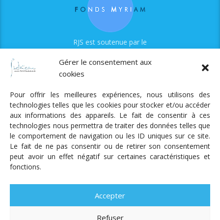
RJS est soutenue par le
Fonds Myriam
Gérer le consentement aux
cookies
Pour offrir les meilleures expériences, nous utilisons des
technologies telles que les cookies pour stocker et/ou accéder
aux informations des appareils. Le fait de consentir à ces
technologies nous permettra de traiter des données telles que
Radio Judaica Strasbourg
le comportement de navigation ou les ID uniques sur ce site.
Le fait de ne pas consentir ou de retirer son consentement
Tous droits réservés
peut avoir un effet négatif sur certaines caractéristiques et
RADIO JUDAÏCA
ÉMISSIONS ET GRILLE DES PROGRAMMES
fonctions.
PODCASTS
NOTRE ACTUALITÉ
CONTACT
FAIRE
UN DON
ADHÉRER
MENTIONS LÉGALES
RÉAL.
AKALMIE
Accepter
Refuser