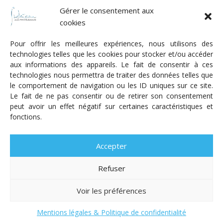
Fonds Myriam
Gérer le consentement aux
cookies
Pour offrir les meilleures expériences, nous utilisons des
technologies telles que les cookies pour stocker et/ou accéder
aux informations des appareils. Le fait de consentir à ces
technologies nous permettra de traiter des données telles que
Radio Judaica Strasbourg
le comportement de navigation ou les ID uniques sur ce site.
Le fait de ne pas consentir ou de retirer son consentement
Tous droits réservés
peut avoir un effet négatif sur certaines caractéristiques et
RADIO JUDAÏCA
ÉMISSIONS ET GRILLE DES PROGRAMMES
fonctions.
PODCASTS
NOTRE ACTUALITÉ
CONTACT
FAIRE
UN DON
ADHÉRER
MENTIONS LÉGALES
RÉAL.
AKALMIE
Accepter
Refuser
Voir les préférences
Mentions légales & Politique de confidentialité