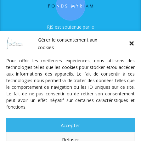
RJS est soutenue par le
Fonds Myriam
Gérer le consentement aux
cookies
Pour offrir les meilleures expériences, nous utilisons des
technologies telles que les cookies pour stocker et/ou accéder
aux informations des appareils. Le fait de consentir à ces
technologies nous permettra de traiter des données telles que
Radio Judaica Strasbourg
le comportement de navigation ou les ID uniques sur ce site.
Le fait de ne pas consentir ou de retirer son consentement
Tous droits réservés
peut avoir un effet négatif sur certaines caractéristiques et
RADIO JUDAÏCA
ÉMISSIONS ET GRILLE DES PROGRAMMES
fonctions.
PODCASTS
NOTRE ACTUALITÉ
CONTACT
FAIRE
UN DON
ADHÉRER
MENTIONS LÉGALES
RÉAL.
AKALMIE
Accepter
Refuser