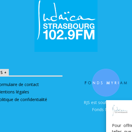
OS +
ormulaire de contact
entions légales
olitique de confidentialité
RJS est soutenue par le
Fonds Myriam
Pour offr
telles qu