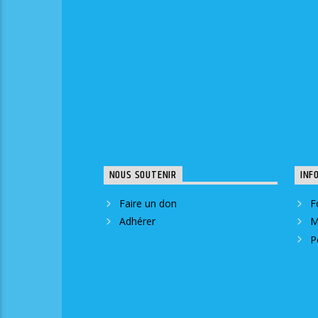
NOUS SOUTENIR
INF
Faire un don
F
Adhérer
M
P