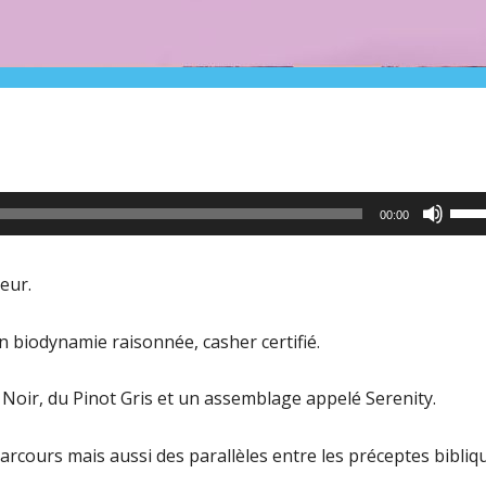
Utili
00:00
les
flèc
eur.
haut
pour
 en biodynamie raisonnée, casher certifié.
aug
t Noir, du Pinot Gris et un assemblage appelé Serenity.
ou
dimi
 parcours mais aussi des parallèles entre les préceptes bibliq
le