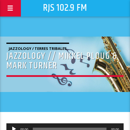
RJS 102.9 FM
JAZZOLOGY / TERRES TRIBALES
JAZZOLOGY // MIKKEL PLOUG &
MARK TURNER
Lecteur
00:00
00:00