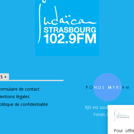
OS +
ormulaire de contact
entions légales
olitique de confidentialité
RJS est soutenue par le
Fonds Myriam
Pour offr