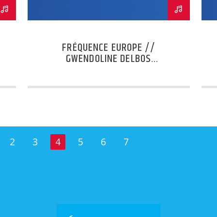
FRÉQUENCE EUROPE //
GWENDOLINE DELBOS
CORFIELD
2
3
4
5
6
7