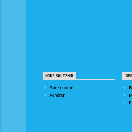
NOUS SOUTENIR
INF
Faire un don
F
Adhérer
M
P