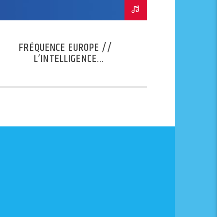
FRÉQUENCE EUROPE //
L’INTELLIGENCE
ARTIFICIELLE, L’ACTION DU
CONSEIL DE L’EUROPE AVEC
PATRICK PENNINCKX