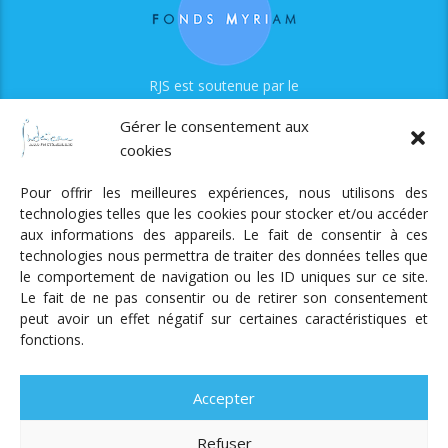
RJS est soutenue par le
Fonds Myriam
Gérer le consentement aux
cookies
Pour offrir les meilleures expériences, nous utilisons des
technologies telles que les cookies pour stocker et/ou accéder
aux informations des appareils. Le fait de consentir à ces
technologies nous permettra de traiter des données telles que
Radio Judaica Strasbourg
le comportement de navigation ou les ID uniques sur ce site.
Le fait de ne pas consentir ou de retirer son consentement
Tous droits réservés
peut avoir un effet négatif sur certaines caractéristiques et
RADIO JUDAÏCA
ÉMISSIONS ET GRILLE DES PROGRAMMES
fonctions.
PODCASTS
NOTRE ACTUALITÉ
CONTACT
FAIRE
UN DON
ADHÉRER
MENTIONS LÉGALES
RÉAL.
AKALMIE
Accepter
Refuser