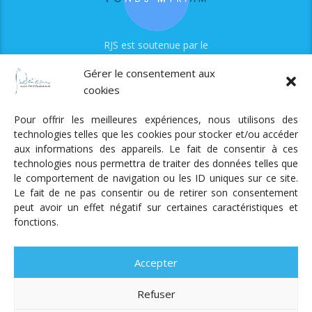
RJS est soutenue par le
Fonds Myriam
Gérer le consentement aux
cookies
Pour offrir les meilleures expériences, nous utilisons des
technologies telles que les cookies pour stocker et/ou accéder
aux informations des appareils. Le fait de consentir à ces
technologies nous permettra de traiter des données telles que
Radio Judaica Strasbourg
le comportement de navigation ou les ID uniques sur ce site.
Le fait de ne pas consentir ou de retirer son consentement
Tous droits réservés
peut avoir un effet négatif sur certaines caractéristiques et
RADIO JUDAÏCA
ÉMISSIONS ET GRILLE DES PROGRAMMES
fonctions.
PODCASTS
NOTRE ACTUALITÉ
CONTACT
FAIRE
UN DON
ADHÉRER
MENTIONS LÉGALES
RÉAL.
AKALMIE
Accepter
Refuser