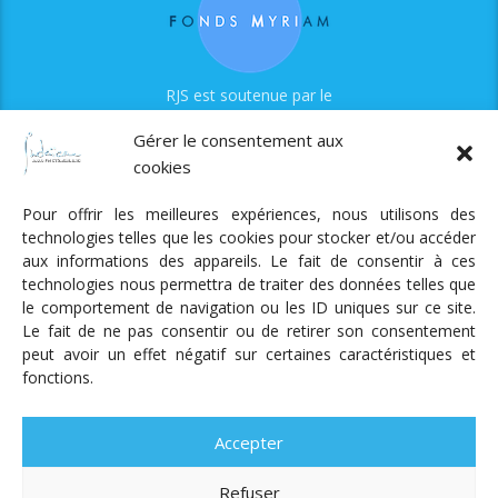
RJS est soutenue par le
Fonds Myriam
Gérer le consentement aux
cookies
Pour offrir les meilleures expériences, nous utilisons des
technologies telles que les cookies pour stocker et/ou accéder
aux informations des appareils. Le fait de consentir à ces
technologies nous permettra de traiter des données telles que
Radio Judaica Strasbourg
le comportement de navigation ou les ID uniques sur ce site.
Le fait de ne pas consentir ou de retirer son consentement
Tous droits réservés
peut avoir un effet négatif sur certaines caractéristiques et
RADIO JUDAÏCA
ÉMISSIONS ET GRILLE DES PROGRAMMES
fonctions.
PODCASTS
NOTRE ACTUALITÉ
CONTACT
FAIRE
UN DON
ADHÉRER
MENTIONS LÉGALES
RÉAL.
AKALMIE
Accepter
Refuser