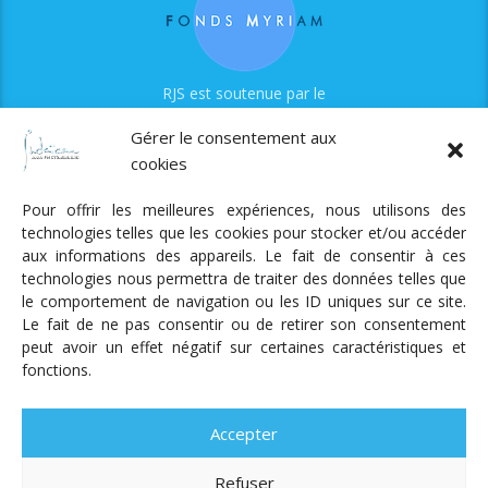
RJS est soutenue par le
Fonds Myriam
Gérer le consentement aux
cookies
Pour offrir les meilleures expériences, nous utilisons des
technologies telles que les cookies pour stocker et/ou accéder
aux informations des appareils. Le fait de consentir à ces
technologies nous permettra de traiter des données telles que
Radio Judaica Strasbourg
le comportement de navigation ou les ID uniques sur ce site.
Le fait de ne pas consentir ou de retirer son consentement
Tous droits réservés
peut avoir un effet négatif sur certaines caractéristiques et
RADIO JUDAÏCA
ÉMISSIONS ET GRILLE DES PROGRAMMES
fonctions.
PODCASTS
NOTRE ACTUALITÉ
CONTACT
FAIRE
UN DON
ADHÉRER
MENTIONS LÉGALES
RÉAL.
AKALMIE
Accepter
Refuser