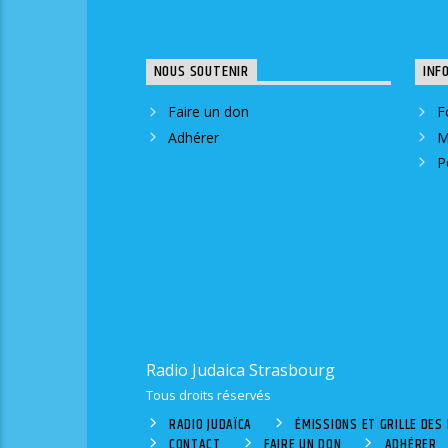
NOUS SOUTENIR
INF
Faire un don
F
Adhérer
M
P
Radio Judaica Strasbourg
Tous droits réservés
RADIO JUDAÏCA
ÉMISSIONS ET GRILLE DE
CONTACT
FAIRE UN DON
ADHÉRER