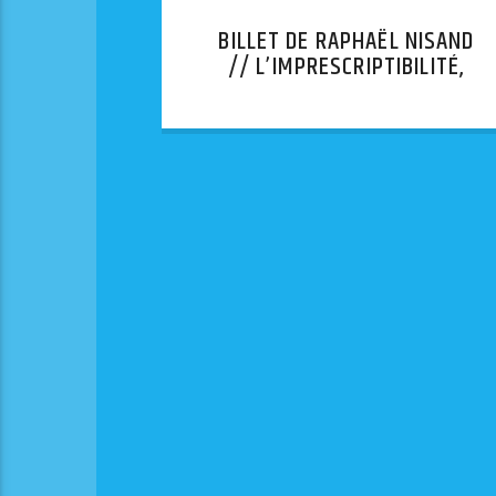
BILLET DE RAPHAËL NISAND
// L’IMPRESCRIPTIBILITÉ,
UNE FAUSSE BONNE IDÉE.