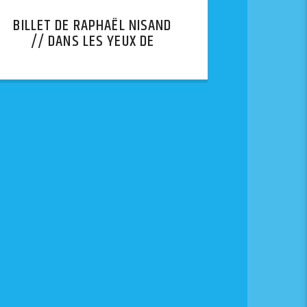
BILLET DE RAPHAËL NISAND
// DANS LES YEUX DE
LYHANNA