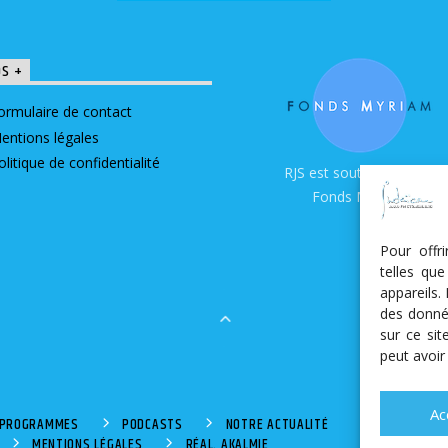
OS +
ormulaire de contact
entions légales
olitique de confidentialité
RJS est soutenue par le
Fonds Myriam
Pour offr
telles qu
appareils.
des donné
sur ce si
peut avoir
Ac
S PROGRAMMES
PODCASTS
NOTRE ACTUALITÉ
MENTIONS LÉGALES
RÉAL. AKALMIE