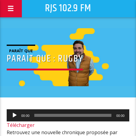
RJS 102.9 FM
PARAÎT QUE
PARAÎT QUE : RUGBY
Lecteur
00:00
00:00
audio
Télécharger
Retrouvez une nouvelle chronique proposée par