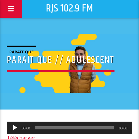
RJS 102.9 FM
PARAÎT QUE
PARAÎT QUE // ADULESCENT
Lecteur
00:00
00:00
audio
Télécharger