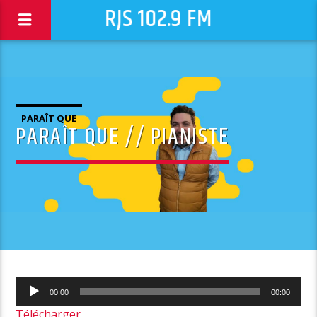
RJS 102.9 FM
PARAÎT QUE
PARAÎT QUE // PIANISTE
Lecteur
00:00
00:00
audio
Télécharger