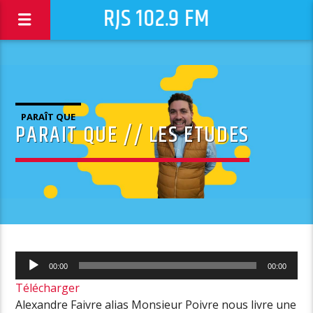
RJS 102.9 FM
PARAÎT QUE
PARAIT QUE // LES ETUDES
Lecteur
00:00
00:00
audio
Télécharger
Alexandre Faivre alias Monsieur Poivre nous livre une