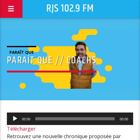
RJS 102.9 FM
PARAÎT QUE
PARAÎT QUE // COACHS
Lecteur
00:00
00:00
audio
Télécharger
Retrouvez une nouvelle chronique proposée par