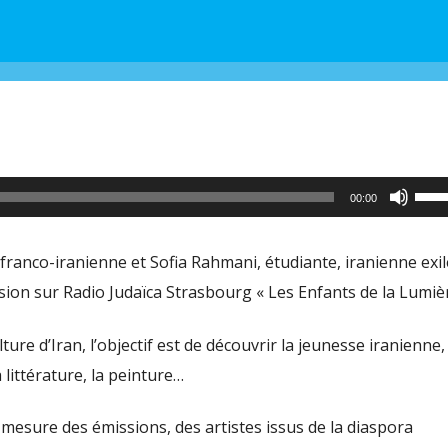
Utili
00:00
les
flèc
 franco-iranienne et Sofia Rahmani, étudiante, iranienne exi
haut
ion sur Radio Judaïca Strasbourg « Les Enfants de la Lumièr
pour
aug
ure d’Iran, l’objectif est de découvrir la jeunesse iranienne,
ou
 littérature, la peinture…
dimi
mesure des émissions, des artistes issus de la diaspora
le