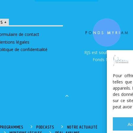
OS +
ormulaire de contact
entions légales
olitique de confidentialité
RJS est soutenue par le
Fonds Myriam
Pour offr
telles qu
appareils.
des donné
sur ce si
peut avoir
Ac
S PROGRAMMES
PODCASTS
NOTRE ACTUALITÉ