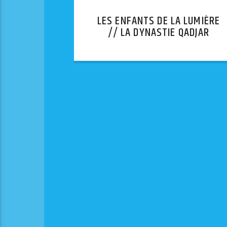
LES ENFANTS DE LA LUMIÈRE
// LA DYNASTIE QADJAR