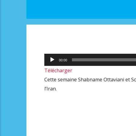
Lecteur
00:00
audio
Télécharger
Cette semaine Shabname Ottaviani et So
l’Iran.