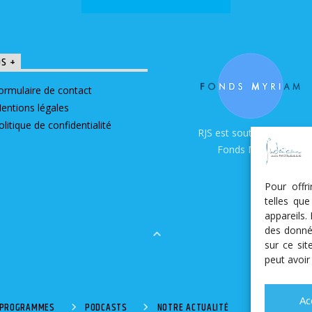
OS +
ormulaire de contact
entions légales
olitique de confidentialité
RJS est soutenue par le
Fonds Myriam
Pour offr
telles qu
appareils.
des donné
sur ce si
peut avoir
Ac
S PROGRAMMES
PODCASTS
NOTRE ACTUALITÉ