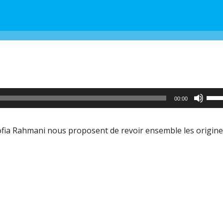
Utili
00:00
les
flèc
fia Rahmani nous proposent de revoir ensemble les origine
haut
pour
aug
ou
dimi
le