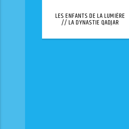
LES ENFANTS DE LA LUMIÈRE
// LA DYNASTIE QADJAR