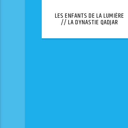
LES ENFANTS DE LA LUMIÈRE
// LA DYNASTIE QADJAR