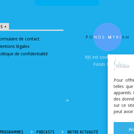
OS +
ormulaire de contact
entions légales
olitique de confidentialité
RJS est soutenue par le
Fonds Myriam
Pour offr
telles qu
appareils.
des donné
sur ce si
peut avoir
Ac
S PROGRAMMES
PODCASTS
NOTRE ACTUALITÉ