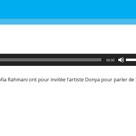
Utili
00:00
les
flèc
ia Rahmani ont pour invitée l’artiste Donya pour parler de 
haut
pour
aug
ou
dimi
le