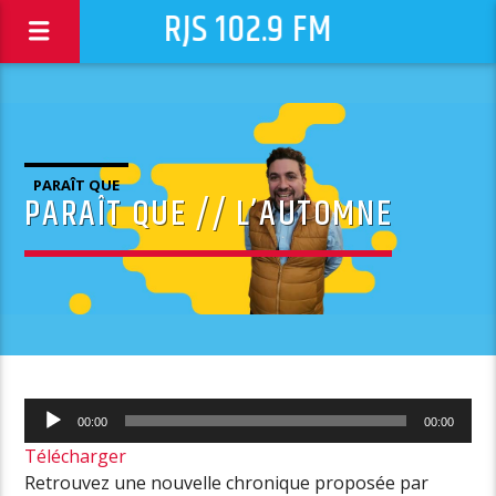
RJS 102.9 FM
PARAÎT QUE
PARAÎT QUE // L’AUTOMNE
Lecteur
00:00
00:00
audio
Télécharger
Retrouvez une nouvelle chronique proposée par